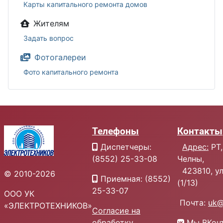
Карты капитального ремонта домов
Жителям
Задать вопрос
Фотогалереи
Фото капитального ремонта
Телефоны
Контакты
Диспетчеры:
Адрес:
РТ,
(8552) 25-33-08
Челны,
423810, ул.
© 2010-2026
Приемная: (8552)
(1/13)
25-33-07
ООО УК
Почта:
uk@
«ЭЛЕКТРОТЕХНИКОВ»
Согласие на
обработку
Мы ВКон