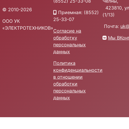
(8552) 25-33-08
Челны,
423810, ул.
© 2010-2026
Приемная: (8552)
(1/13)
25-33-07
ООО УК
Почта:
uk@
«ЭЛЕКТРОТЕХНИКОВ»
Согласие на
обработку
Мы ВКон
персональных
данных
Политика
конфиденциальности
в отношении
обработки
персональных
данных