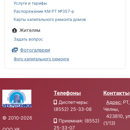
Услуги и тарифы
Распоряжение КМ РТ №357-р
Карты капитального ремонта домов
Жителям
Задать вопрос
Фотогалереи
Фото капитального ремонта
Телефоны
Контакты
Диспетчеры:
Адрес:
РТ,
(8552) 25-33-08
Челны,
423810, ул.
© 2010-2026
Приемная: (8552)
(1/13)
25-33-07
ООО УК