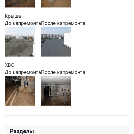
Крыша
До капремонта
После капремонта
ХВС
До капремонта
После капремонта
Разделы