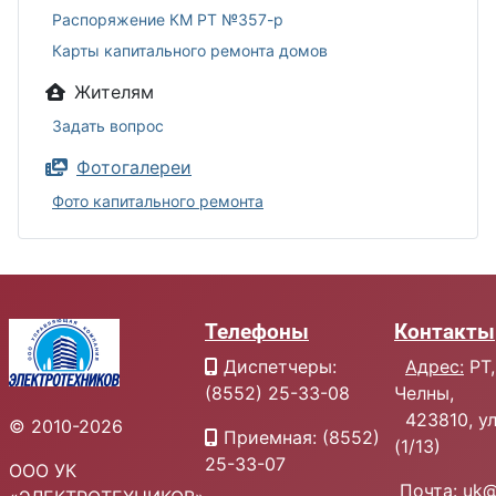
Распоряжение КМ РТ №357-р
Карты капитального ремонта домов
Жителям
Задать вопрос
Фотогалереи
Фото капитального ремонта
Телефоны
Контакты
Диспетчеры:
Адрес:
РТ,
(8552) 25-33-08
Челны,
423810, ул.
© 2010-2026
Приемная: (8552)
(1/13)
25-33-07
ООО УК
Почта:
uk@