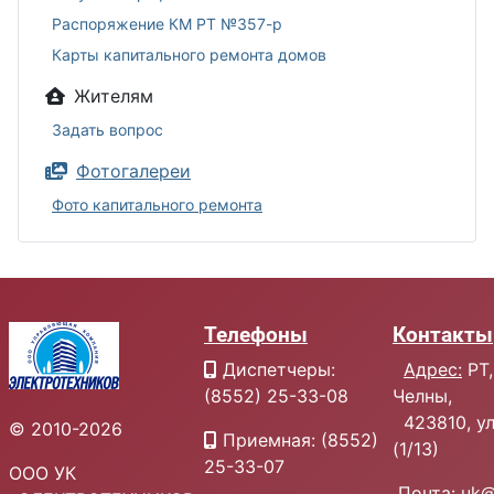
Распоряжение КМ РТ №357-р
Карты капитального ремонта домов
Жителям
Задать вопрос
Фотогалереи
Фото капитального ремонта
Телефоны
Контакты
Диспетчеры:
Адрес:
РТ,
(8552) 25-33-08
Челны,
423810, ул.
© 2010-2026
Приемная: (8552)
(1/13)
25-33-07
ООО УК
Почта:
uk@