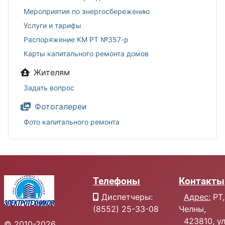
Мероприятия по энергосбережению
Услуги и тарифы
Распоряжение КМ РТ №357-р
Карты капитального ремонта домов
Жителям
Задать вопрос
Фотогалереи
Фото капитального ремонта
Телефоны
Контакты
Диспетчеры:
Адрес:
РТ,
(8552) 25-33-08
Челны,
423810, ул.
© 2010-2026