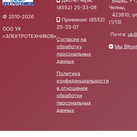
Диспетчеры:
Адрес:
РТ,
(8552) 25-33-08
Челны,
423810, ул.
© 2010-2026
Приемная: (8552)
(1/13)
25-33-07
ООО УК
Почта:
uk@
«ЭЛЕКТРОТЕХНИКОВ»
Согласие на
обработку
Мы ВКон
персональных
данных
Политика
конфиденциальности
в отношении
обработки
персональных
данных